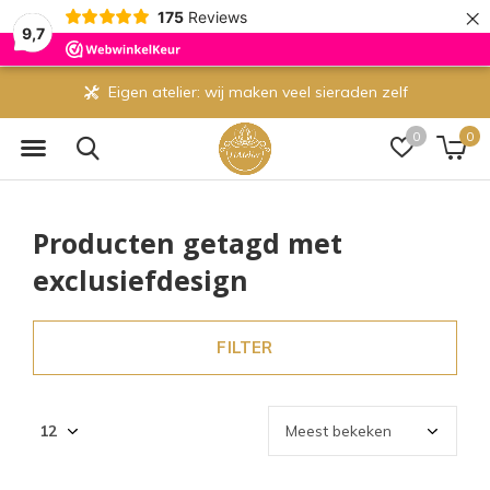
×
175
Reviews
9,7
Eigen atelier: wij maken veel sieraden zelf
0
0
Producten getagd met
exclusiefdesign
FILTER