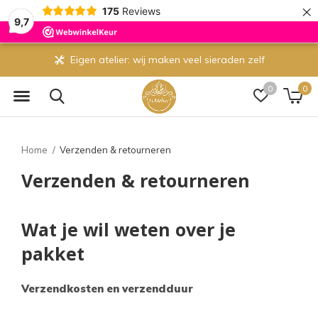
×
175
Reviews
9,7
Eigen atelier: wij maken veel sieraden zelf
0
0
Home
Verzenden & retourneren
Verzenden & retourneren
Wat je wil weten over je
pakket
Verzendkosten en verzendduur