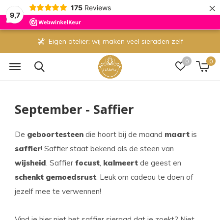
×
175
Reviews
9,7
Eigen atelier: wij maken veel sieraden zelf
0
0
September - Saffier
De
geboortesteen
die hoort bij de maand
maart
is
saffier
! Saffier staat bekend als de steen van
wijsheid
. Saffier
focust
,
kalmeert
de geest en
schenkt gemoedsrust
. Leuk om cadeau te doen of
jezelf mee te verwennen!
Vind je hier niet het saffier sieraad dat je zoekt? Niet