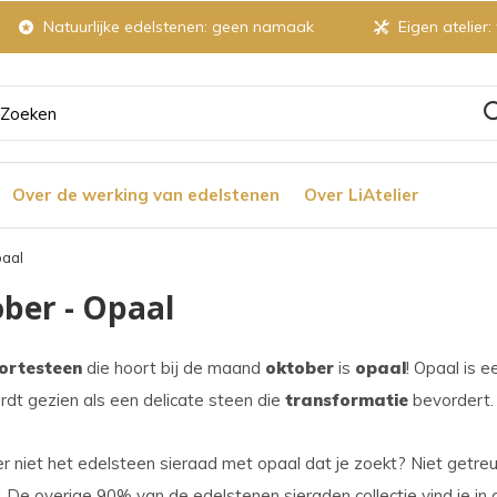
Natuurlijke edelstenen: geen namaak
Eigen atelier:
ruik
Over de werking van edelstenen
Over LiAtelier
tjes
paal
ber - Opaal
r
ortesteen
die hoort bij de maand
oktober
is
opaal
! Opaal is 
dt gezien als een delicate steen die
transformatie
bevordert
chikbaar
ultaat
ier niet het edelsteen sieraad met opaal dat je zoekt? Niet getreu
De overige 90% van de edelstenen sieraden collectie vind je in 