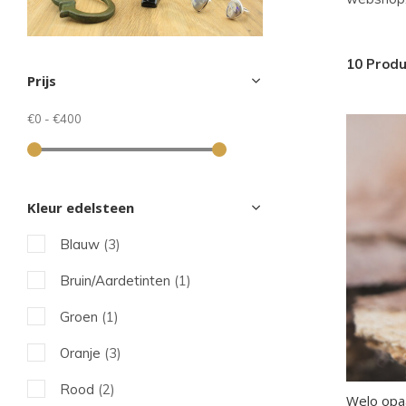
sel
Dru
op
10 Prod
Prijs
Ent
om
€0
-
€400
naa
het
ges
Kleur edelsteen
zoe
Blauw
(3)
te
gaa
Bruin/Aardetinten
(1)
Als
Groen
(1)
u
me
Oranje
(3)
aan
Rood
(2)
Welo opa
wer