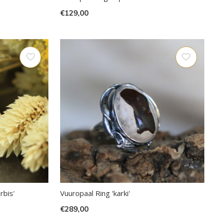
€129,00
rbis'
Vuuropaal Ring 'karki'
€289,00