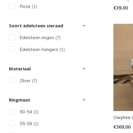
Roze
(1)
€39,00
kun
u
Wit
(5)
Soort edelsteen sieraad
tou
Zwart
(4)
en
Edelsteen ringen
(7)
swi
Edelsteen hangers
(1)
geb
Materiaal
Zilver
(7)
Ringmaat
50-54
(1)
Owyhee Op
55-59
(1)
€369,00