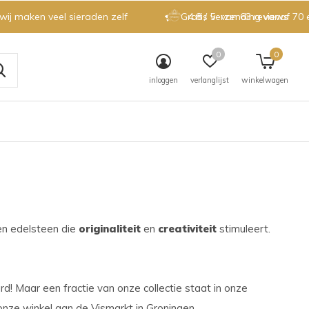
 wij maken veel sieraden zelf
Gratis verzending vanaf 70 
4.8 / 5
van 63 reviews
0
0
inloggen
verlanglijst
winkelwagen
een edelsteen die
originaliteit
en
creativiteit
stimuleert.
.
rd! Maar een fractie van onze collectie staat in onze
onze winkel aan de Vismarkt in Groningen.