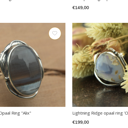
€149,00
t
ch-
petekens
ruiken.
aal Ring "Alix"
Lightning Ridge opaal ring 'O
€199,00