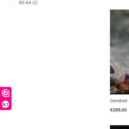
60-64
(2)
Dendriet 
9,7
€289,00