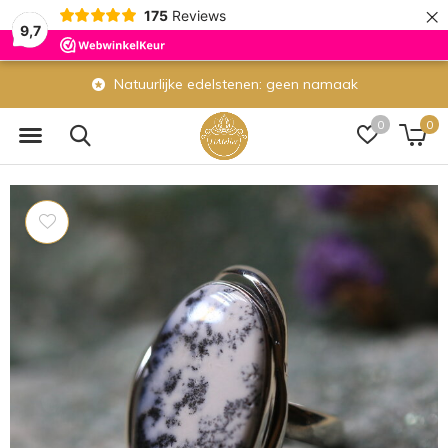
×
175
Reviews
9,7
Natuurlijke edelstenen: geen namaak
0
0