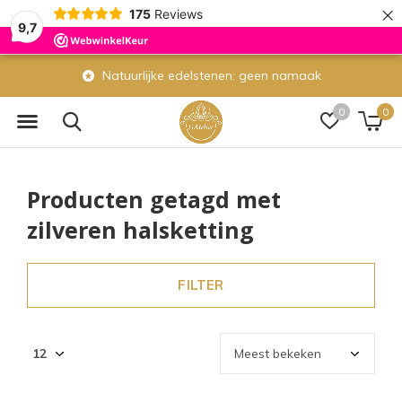
×
175
Reviews
9,7
Natuurlijke edelstenen: geen namaak
0
0
Producten getagd met
zilveren halsketting
FILTER