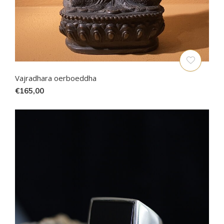
Vajradhara oerboeddha
€165,00