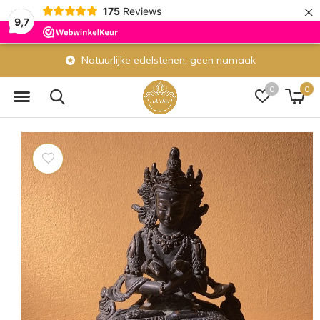
×
175
Reviews
9,7
Natuurlijke edelstenen: geen namaak
0
0