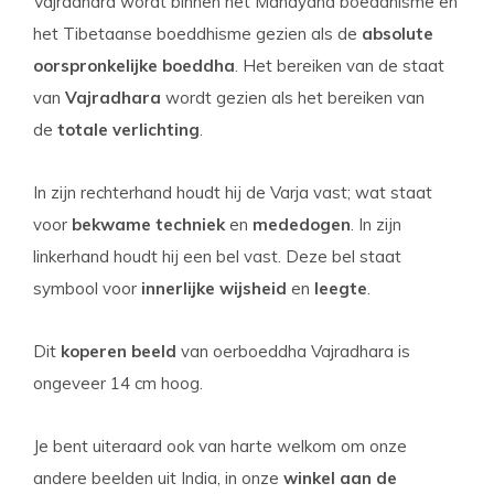
Vajradhara wordt binnen het Mahayana boeddhisme en
het Tibetaanse boeddhisme gezien als de
absolute
oorspronkelijke boeddha
. Het bereiken van de staat
van
Vajradhara
wordt gezien als het bereiken van
de
totale verlichting
.
In zijn rechterhand houdt hij de Varja vast; wat staat
voor
bekwame techniek
en
mededogen
. In zijn
linkerhand houdt hij een bel vast. Deze bel staat
symbool voor
innerlijke wijsheid
en
leegte
.
Dit
koperen beeld
van oerboeddha Vajradhara is
ongeveer 14 cm hoog.
Je bent uiteraard ook van harte welkom om onze
andere beelden uit India, in onze
winkel aan de