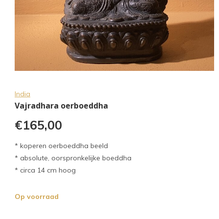
India
Vajradhara oerboeddha
€165,00
* koperen oerboeddha beeld
* absolute, oorspronkelijke boeddha
* circa 14 cm hoog
Op voorraad