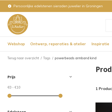
Persoonlijke edelstenen sieraden juwelier in Groningen
Geb
de
Webshop
Ontwerp, reparaties & atelier
Inspiratie
pijl
op
Terug naar overzicht
Tags
powerbeads armband kind
en
Prod
nee
Prijs
om
een
€0
-
€10
1 Produc
bes
res
te
Edelsteen