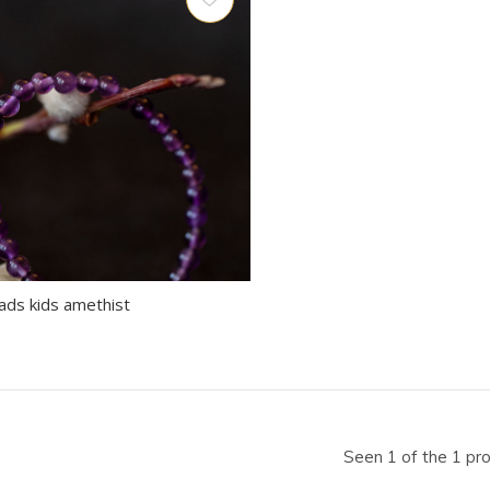
ecteren.
k
er
r
electeerde
kresultaat
ds kids amethist
n.
t
Seen 1 of the 1 pr
raaktoetsen
kt,