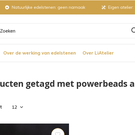
Natuurlijke edelstenen: geen namaak
Eigen atelier:
ruik
Over de werking van edelstenen
Over LiAtelier
tjes
ucten getagd met powerbeads 
r
t
chikbaar
ultaat