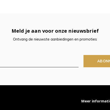
t
ch-
Meld je aan voor onze nieuwsbrief
petekens
Ontvang de nieuwste aanbiedingen en promoties
ruiken.
ABON
Meer informati