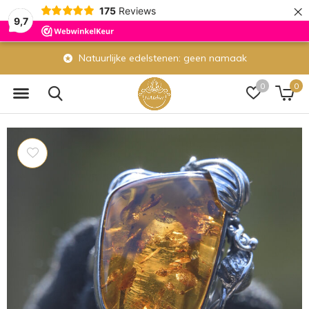
×
175
Reviews
9,7
Natuurlijke edelstenen: geen namaak
0
0