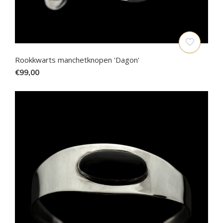
Rookkwarts manchetknopen 'Dagon'
€99,00