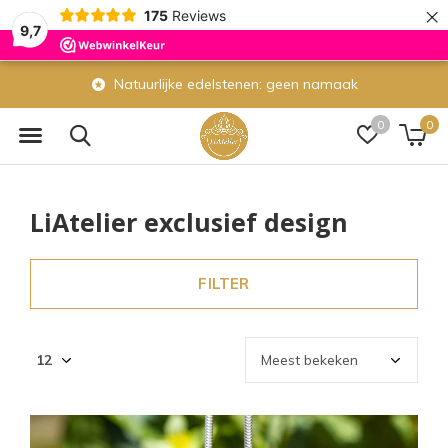
×
175
Reviews
9,7
Eigen atelier: wij maken veel sieraden zelf
0
0
LiAtelier exclusief design
FILTER