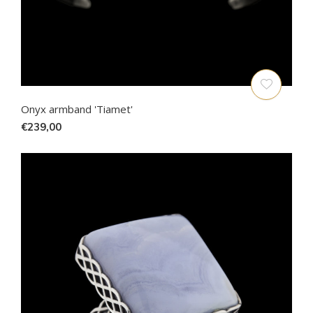
Onyx armband 'Tiamet'
€239,00