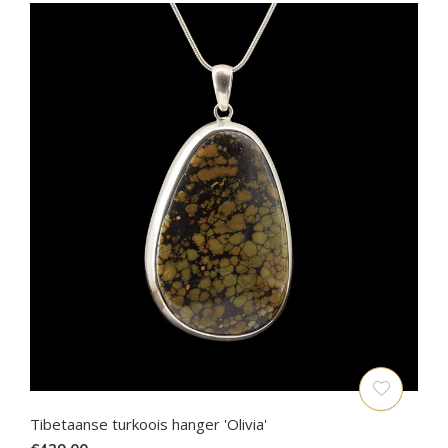
Tibetaanse turkoois hanger 'Olivia'