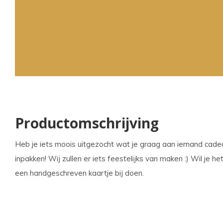
kun
u
tou
en
swi
geb
Productomschrijving
Heb je iets moois uitgezocht wat je graag aan iemand cadea
inpakken! Wij zullen er iets feestelijks van maken :) Wil je
een handgeschreven kaartje bij doen.