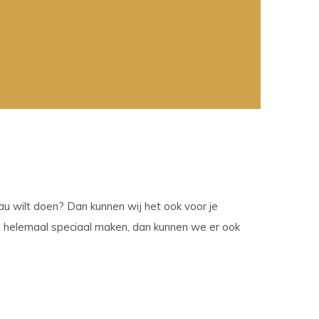
t
ch-
petekens
ruiken.
u wilt doen? Dan kunnen wij het ook voor je
 het helemaal speciaal maken, dan kunnen we er ook