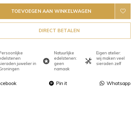
TOEVOEGEN AAN WINKELWAGEN
DIRECT BETALEN
Persoonlijke
Natuurlijke
Eigen atelier:
edelstenen
edelstenen:
wij maken veel
sieraden juwelier in
geen
sieraden zelf
Groningen
namaak
acebook
Pin it
Whatsapp