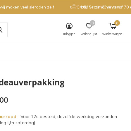
 wij maken veel sieraden zelf
Gratis verzending vanaf 70 
4.8 / 5
van 63 reviews
0
0
inloggen
verlanglijst
winkelwagen
deauverpakking
,00
oorraad
- Voor 12u besteld, dezelfde werkdag verzonden
dag t/m zaterdag)