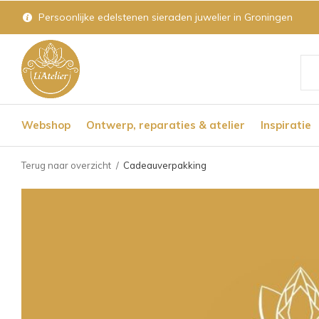
Persoonlijke edelstenen sieraden juwelier in Groningen
Geb
de
Webshop
Ontwerp, reparaties & atelier
Inspiratie
pijl
op
Terug naar overzicht
Cadeauverpakking
en
nee
om
een
bes
res
te