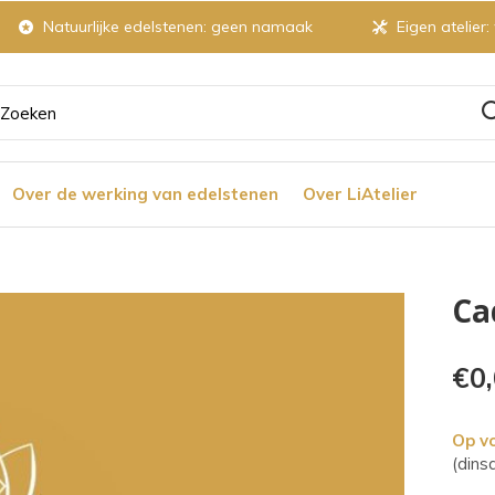
Natuurlijke edelstenen: geen namaak
Eigen atelier:
ruik
Over de werking van edelstenen
Over LiAtelier
tjes
Ca
r
€0
chikbaar
Op v
ultaat
(dins