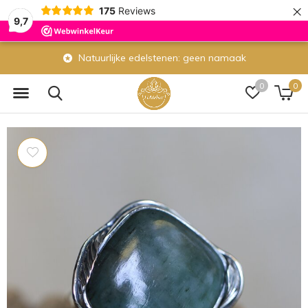
×
175
Reviews
9,7
Natuurlijke edelstenen: geen namaak
0
0