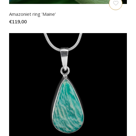
Amazoniet ring 'Maine'
€119,00