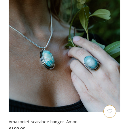
Amazoniet scarabee hanger 'Amon'
€109,00