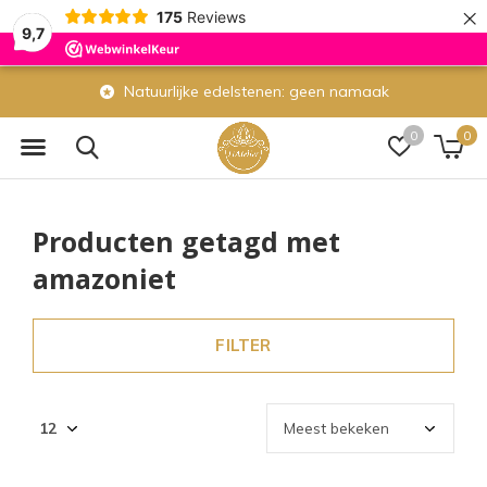
×
175
Reviews
9,7
edelstenen: geen namaak
Eigen atelier: w
0
0
Producten getagd met
amazoniet
FILTER