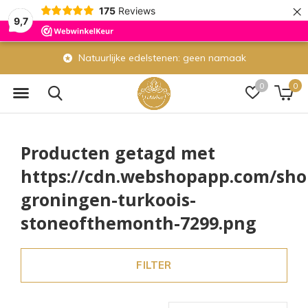
×
175
Reviews
9,7
Natuurlijke edelstenen: geen namaak
0
0
Producten getagd met
https://cdn.webshopapp.com/shops
groningen-turkoois-
stoneofthemonth-7299.png
FILTER