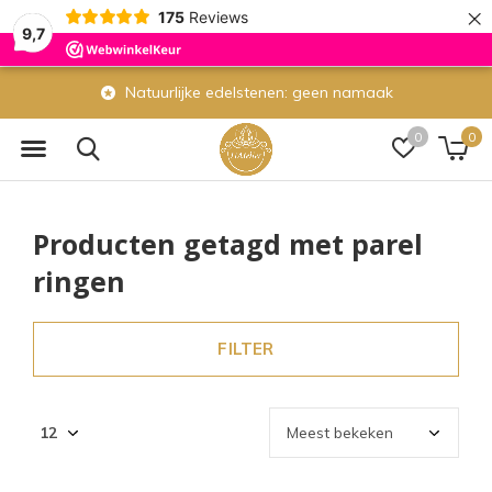
×
175
Reviews
9,7
Natuurlijke edelstenen: geen namaak
0
0
Producten getagd met parel
ringen
FILTER