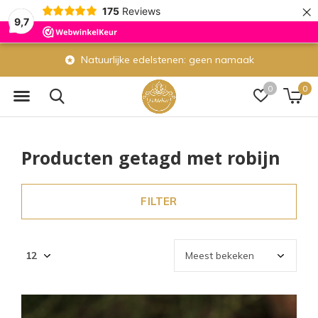
×
175
Reviews
9,7
Eigen atelier: wij maken veel sieraden zelf
0
0
Producten getagd met robijn
FILTER