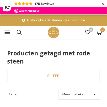
×
175
Reviews
9,7
Natuurlijke edelstenen: geen namaak
0
0
Producten getagd met rode
steen
FILTER