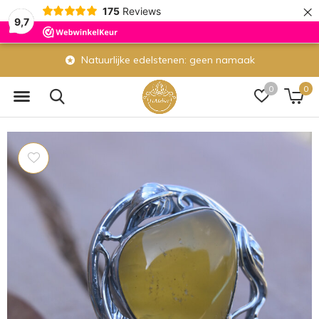
×
175
Reviews
9,7
Natuurlijke edelstenen: geen namaak
0
0