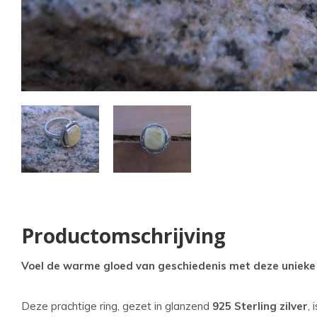
kun
u
tou
en
swi
geb
Productomschrijving
Voel de warme gloed van geschiedenis met deze unieke
Deze prachtige ring, gezet in glanzend
925 Sterling zilver
,