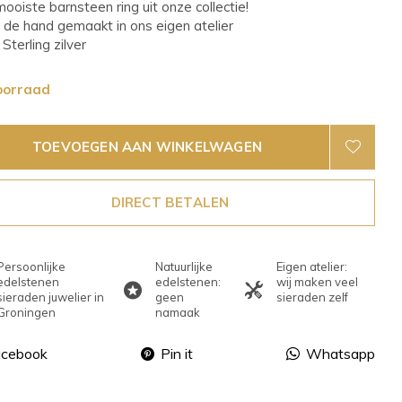
mooiste barnsteen ring uit onze collectie!
 de hand gemaakt in ons eigen atelier
Sterling zilver
oorraad
TOEVOEGEN AAN WINKELWAGEN
DIRECT BETALEN
Persoonlijke
Natuurlijke
Eigen atelier:
edelstenen
edelstenen:
wij maken veel
sieraden juwelier in
geen
sieraden zelf
Groningen
namaak
acebook
Pin it
Whatsapp