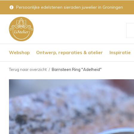
Persoonlijke edelstenen sieraden juwelier in Groningen
Geb
de
Webshop
Ontwerp, reparaties & atelier
Inspiratie
pijl
op
Terug naar overzicht
Barnsteen Ring "Adelheid"
en
nee
om
een
bes
res
te