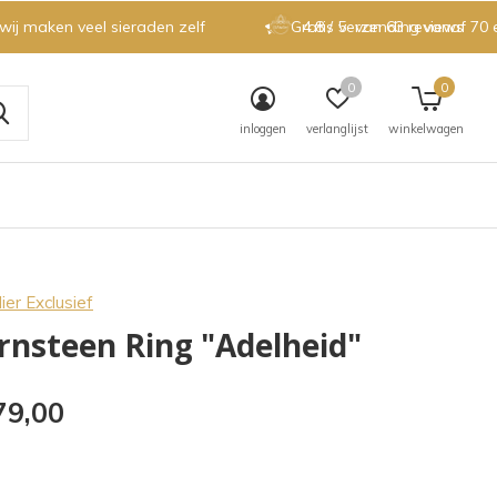
 wij maken veel sieraden zelf
Gratis verzending vanaf 70 
4.8 / 5
van 63 reviews
0
0
inloggen
verlanglijst
winkelwagen
ier Exclusief
rnsteen Ring "Adelheid"
79,00