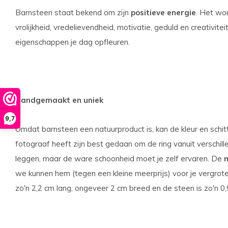
Barnsteen staat bekend om zijn
positieve energie
. Het wo
vrolijkheid, vredelievendheid, motivatie, geduld en creativit
eigenschappen je dag opfleuren.
Handgemaakt en uniek
9,7
Omdat barnsteen een natuurproduct is, kan de kleur en schitt
fotograaf heeft zijn best gedaan om de ring vanuit verschill
leggen, maar de ware schoonheid moet je zelf ervaren. De
we kunnen hem (tegen een kleine meerprijs) voor je vergroten
zo'n 2,2 cm lang, ongeveer 2 cm breed en de steen is zo'n 0