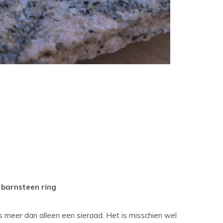
t
ch-
petekens
ruiken.
 barnsteen ring
 is meer dan alleen een sieraad. Het is misschien wel