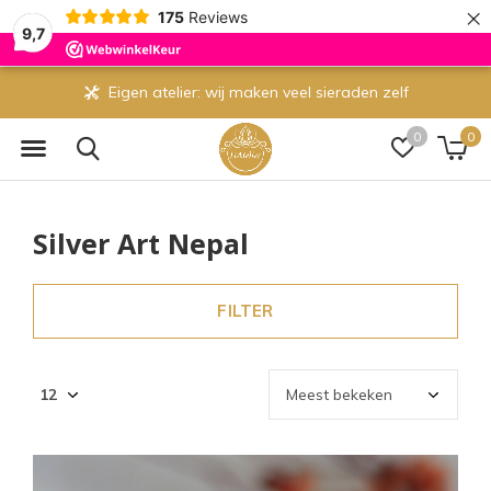
×
175
Reviews
9,7
 zelf
Gratis verzending vanaf 70 euro
0
0
Silver Art Nepal
FILTER