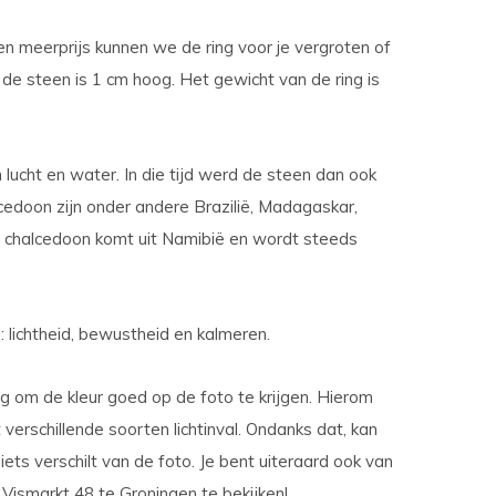
en meerprijs kunnen we de ring voor je vergroten of
 de steen is 1 cm hoog. Het gewicht van de ring is
ucht en water. In die tijd werd de steen dan ook
cedoon zijn onder andere Brazilië, Madagaskar,
e chalcedoon komt uit Namibië en wordt steeds
lichtheid, bewustheid en kalmeren.
g om de kleur goed op de foto te krijgen. Hierom
verschillende soorten lichtinval. Ondanks dat, kan
ets verschilt van de foto. Je bent uiteraard ook van
Vismarkt 48 te Groningen te bekijken!