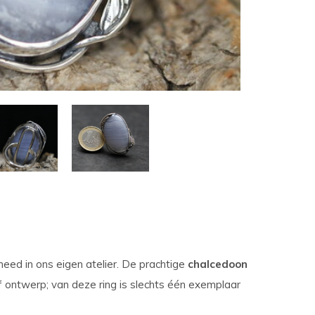
t
ch-
petekens
ruiken.
eed in ons eigen atelier. De prachtige
chalcedoon
ef ontwerp; van deze ring is slechts één exemplaar