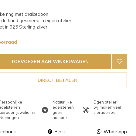
eke ring met chalcedoon
 de hand gesmeed in eigen atelier
t in 925 Sterling zilver
oorraad
TOEVOEGEN AAN WINKELWAGEN
DIRECT BETALEN
Persoonlijke
Natuurlijke
Eigen atelier:
edelstenen
edelstenen:
wij maken veel
sieraden juwelier in
geen
sieraden zelf
Groningen
namaak
acebook
Pin it
Whatsapp