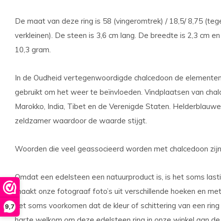
De maat van deze ring is 58 (vingeromtrek) / 18,5/ 8,75 (teg
verkleinen).
De steen is 3,6 cm lang. De breedte is 2,3 cm en
10,3 gram.
In de Oudheid vertegenwoordigde chalcedoon de elementen l
gebruikt om het weer te beïnvloeden. Vindplaatsen van chal
Marokko, India, Tibet en de Verenigde Staten. Helderblauw
zeldzamer waardoor de waarde stijgt.
Woorden die veel geassocieerd worden met chalcedoon zijn: 
Omdat een edelsteen een natuurproduct is, is het soms lasti
maakt onze fotograaf foto’s uit verschillende hoeken en met 
het soms voorkomen dat de kleur of schittering van een ring i
9,7
harte welkom om deze edelsteen ring in onze winkel aan de 