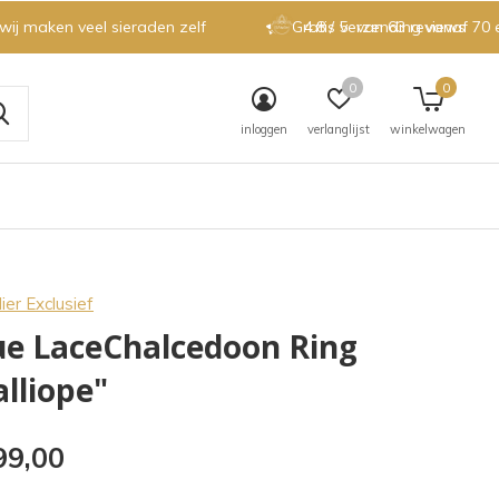
 wij maken veel sieraden zelf
Gratis verzending vanaf 70 
4.8 / 5
van 63 reviews
0
0
inloggen
verlanglijst
winkelwagen
ier Exclusief
ue LaceChalcedoon Ring
alliope"
99,00