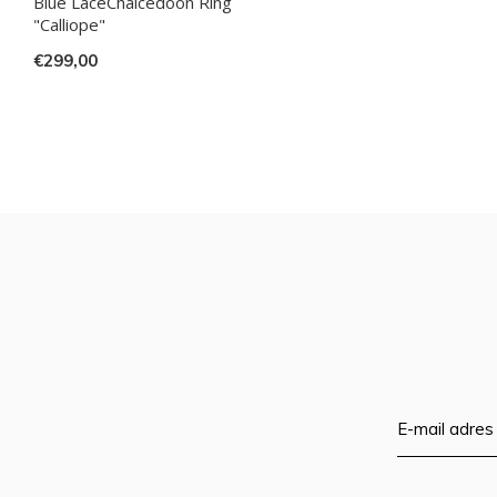
Blue LaceChalcedoon Ring
"Calliope"
€299,00