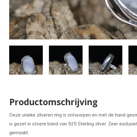
kun
u
tou
en
swi
geb
Productomschrijving
Deze unieke zilveren ring is ontworpen en met de hand gesm
is gezet in stoere band van 925 Sterling zilver. Zeer exclusi
gemaakt.