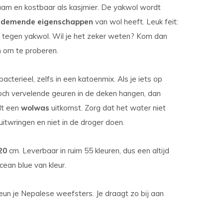
aam en kostbaar als kasjmier. De yakwol wordt
demende eigenschappen
van wol heeft. Leuk feit:
l tegen yakwol. Wil je het zeker weten? Kom dan
n
om te proberen.
bacterieel, zelfs in een katoenmix. Als je iets op
 toch vervelende geuren in de deken hangen, dan
dt een
wolwas
uitkomst. Zorg dat het water niet
uitwringen en niet in de droger doen.
120
cm. Leverbaar in ruim 55 kleuren, dus een altijd
cean blue van kleur.
eun je Nepalese weefsters. Je draagt zo bij aan