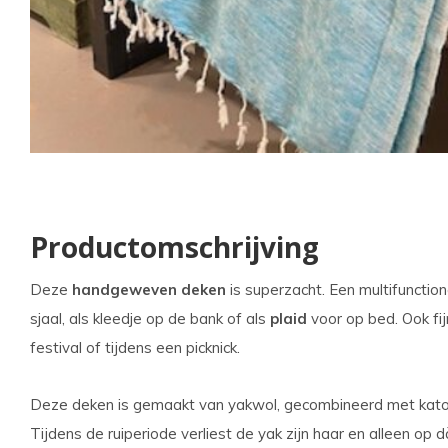
kun
u
tou
en
swi
geb
Productomschrijving
Deze
handgeweven deken
is superzacht. Een multifunction
sjaal, als kleedje op de bank of als
plaid
voor op bed. Ook fij
festival of tijdens een picknick.
Deze deken is gemaakt van yakwol, gecombineerd met katoe
Tijdens de ruiperiode verliest de yak zijn haar en alleen o