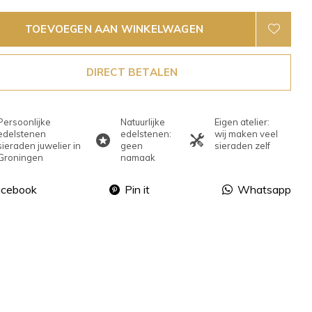
TOEVOEGEN AAN WINKELWAGEN
DIRECT BETALEN
Persoonlijke
Natuurlijke
Eigen atelier:
edelstenen
edelstenen:
wij maken veel
sieraden juwelier in
geen
sieraden zelf
Groningen
namaak
acebook
Pin it
Whatsapp