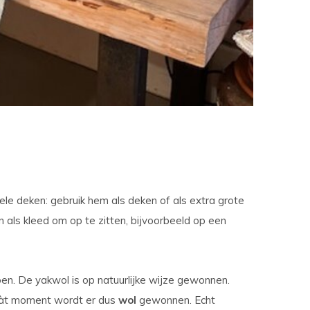
t
ch-
petekens
ruiken.
ele deken: gebruik hem als deken of als extra grote
n als kleed om op te zitten, bijvoorbeeld op een
n. De yakwol is op natuurlijke wijze gewonnen.
p dàt moment wordt er dus
wol
gewonnen. Echt