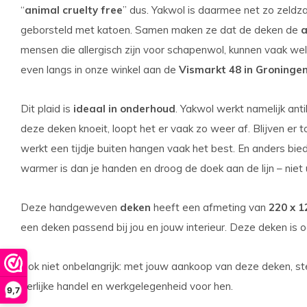
“
animal cruelty free
” dus. Yakwol is daarmee net zo zeldz
geborsteld met katoen. Samen maken ze dat de deken de
a
mensen die allergisch zijn voor schapenwol, kunnen vaak we
even langs in onze winkel aan de
Vismarkt 48 in Groninge
Dit plaid is
ideaal in onderhoud
. Yakwol werkt namelijk anti
deze deken knoeit, loopt het er vaak zo weer af. Blijven er
werkt een tijdje buiten hangen vaak het best. En anders bie
warmer is dan je handen en droog de doek aan de lijn – niet 
Deze handgeweven
deken
heeft een afmeting van
220 x 
een deken passend bij jou en jouw interieur. Deze deken is o
Ook niet onbelangrijk: met jouw aankoop van deze deken, st
eerlijke handel en werkgelegenheid voor hen.
9,7