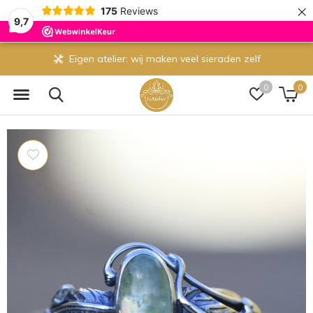
×
175
Reviews
9,7
Eigen atelier: wij maken veel sieraden zelf
0
0