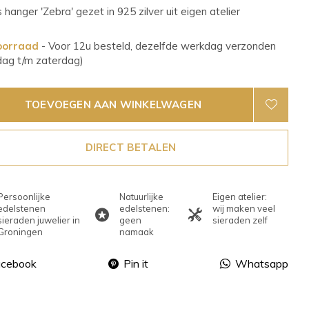
s hanger 'Zebra' gezet in 925 zilver uit eigen atelier
oorraad
- Voor 12u besteld, dezelfde werkdag verzonden
dag t/m zaterdag)
TOEVOEGEN AAN WINKELWAGEN
DIRECT BETALEN
Persoonlijke
Natuurlijke
Eigen atelier:
edelstenen
edelstenen:
wij maken veel
sieraden juwelier in
geen
sieraden zelf
Groningen
namaak
acebook
Pin it
Whatsapp