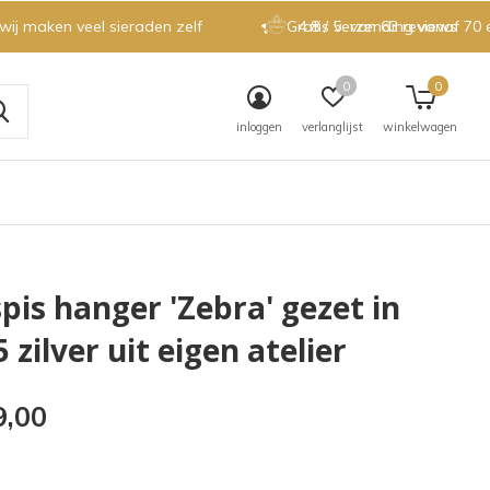
 wij maken veel sieraden zelf
Gratis verzending vanaf 70 
4.8 / 5
van 63 reviews
0
0
inloggen
verlanglijst
winkelwagen
spis hanger 'Zebra' gezet in
 zilver uit eigen atelier
9,00