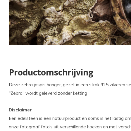
kun
u
tou
en
swi
geb
Productomschrijving
Deze zebra jaspis hanger, gezet in een strak 925 zilveren set
"Zebra" wordt geleverd zonder ketting
Disclaimer
Een edelsteen is een natuurproduct en soms is het lastig om
onze fotograaf foto’s uit verschillende hoeken en met versch