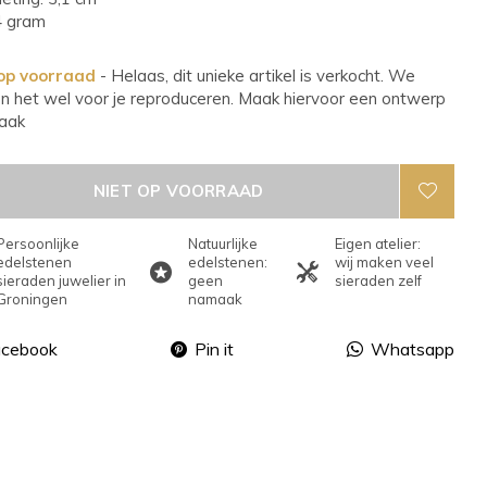
4 gram
 op voorraad
- Helaas, dit unieke artikel is verkocht. We
n het wel voor je reproduceren. Maak hiervoor een ontwerp
aak
NIET OP VOORRAAD
Persoonlijke
Natuurlijke
Eigen atelier:
edelstenen
edelstenen:
wij maken veel
sieraden juwelier in
geen
sieraden zelf
Groningen
namaak
acebook
Pin it
Whatsapp