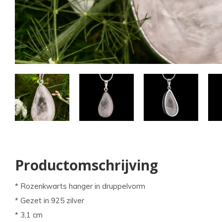
kun
u
tou
en
swi
geb
Productomschrijving
* Rozenkwarts hanger in druppelvorm
* Gezet in 925 zilver
* 3,1 cm