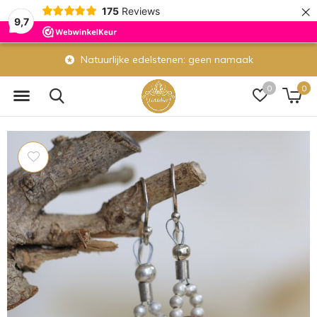
×
175
Reviews
9,7
Natuurlijke edelstenen: geen namaak
0
0