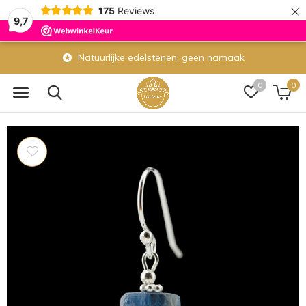
×
175
Reviews
9,7
aak
Eigen atelier: wij maken veel sieraden
0
0