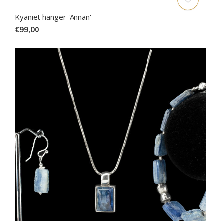
Kyaniet hanger 'Annan'
€99,00