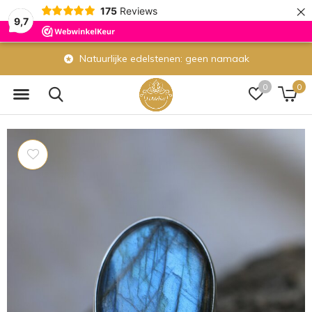
×
175
Reviews
9,7
Natuurlijke edelstenen: geen namaak
0
0