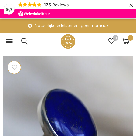
×
175
Reviews
9,7
Natuurlijke edelstenen: geen namaak
0
0