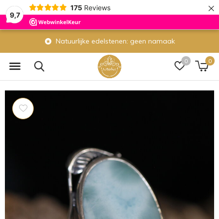
×
175
Reviews
9,7
Natuurlijke edelstenen: geen namaak
0
0