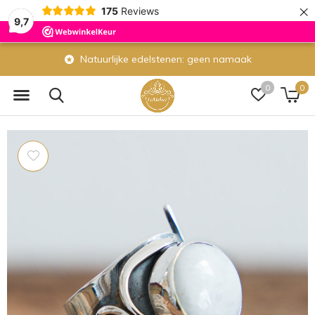
×
175
Reviews
9,7
n namaak
Eigen atelier: wij maken veel si
0
0