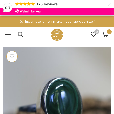
×
175
Reviews
9,7
Eigen atelier: wij maken veel sieraden zelf
0
0