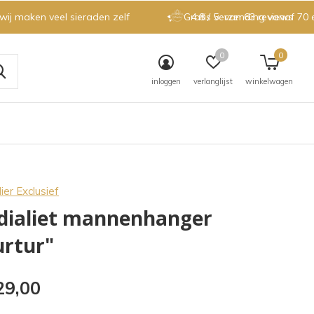
 wij maken veel sieraden zelf
Gratis verzending vanaf 70 
4.8 / 5
van 63 reviews
0
0
inloggen
verlanglijst
winkelwagen
ier Exclusief
dialiet mannenhanger
urtur"
29,00