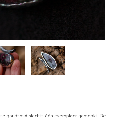
t
ch-
petekens
ruiken.
onze goudsmid slechts één exemplaar gemaakt. De