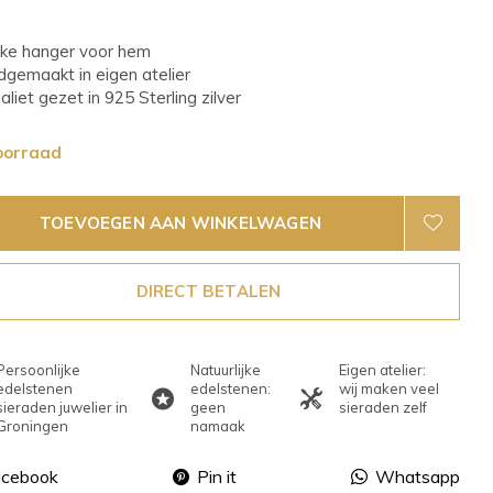
eke hanger voor hem
dgemaakt in eigen atelier
aliet gezet in 925 Sterling zilver
oorraad
TOEVOEGEN AAN WINKELWAGEN
DIRECT BETALEN
Persoonlijke
Natuurlijke
Eigen atelier:
edelstenen
edelstenen:
wij maken veel
sieraden juwelier in
geen
sieraden zelf
Groningen
namaak
acebook
Pin it
Whatsapp