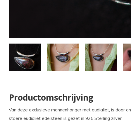
kun
u
tou
en
swi
geb
Productomschrijving
Van deze exclusieve mannenhanger met eudialiet, is door 
stoere eudioliet edelsteen is gezet in 925 Sterling zilver.