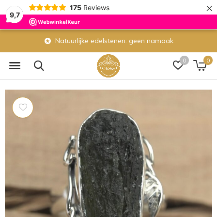
×
175
Reviews
9,7
Natuurlijke edelstenen: geen namaak
0
0