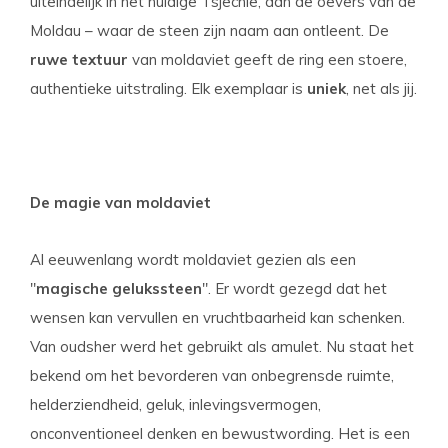
uiteindelijk in het huidige Tsjechië, aan de oevers van de
Moldau – waar de steen zijn naam aan ontleent. De
ruwe textuur
van moldaviet geeft de ring een stoere,
authentieke uitstraling. Elk exemplaar is
uniek
, net als jij.
De magie van moldaviet
Al eeuwenlang wordt moldaviet gezien als een
"
magische gelukssteen
". Er wordt gezegd dat het
wensen kan vervullen en vruchtbaarheid kan schenken.
Van oudsher werd het gebruikt als amulet. Nu staat het
bekend om het bevorderen van onbegrensde ruimte,
helderziendheid, geluk, inlevingsvermogen,
onconventioneel denken en bewustwording. Het is een