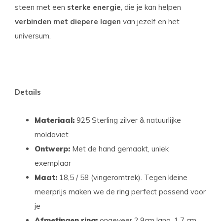
steen met een
sterke energie
, die je kan helpen
verbinden met diepere lagen
van jezelf en het
universum.
Details
Materiaal:
925 Sterling zilver & natuurlijke
moldaviet
Ontwerp:
Met de hand gemaakt, uniek
exemplaar
Maat:
18,5
/ 58 (vingeromtrek). Tegen kleine
meerprijs maken we de ring perfect passend voor
je
Afmetingen ring:
ongeveer 2,9cm lang, 1,7 cm