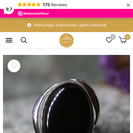
×
175
Reviews
9,7
Natuurlijke edelstenen: geen namaak
0
0