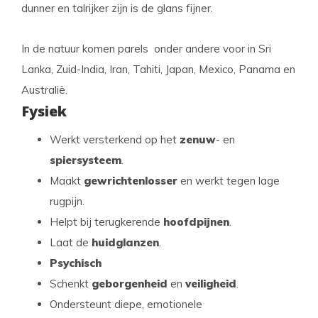
dunner en talrijker zijn is de glans fijner.
In de natuur komen parels onder andere voor in Sri
Lanka, Zuid-India, Iran, Tahiti, Japan, Mexico, Panama en
Australië.
Fysiek
Werkt versterkend op het
zenuw
- en
spiersysteem
.
Maakt
gewrichten
losser
en werkt tegen lage
rugpijn.
Helpt bij terugkerende
hoofdpijnen
.
Laat de
huid
glanzen
.
Psychisch
Schenkt
geborgenheid
en
veiligheid
.
Ondersteunt diepe, emotionele