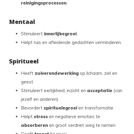
reinigingsprocessen
.
Mentaal
Stimuleert
innerlijke
groei
.
Helpt ruis en afleidende gedachten verminderen.
Spiritueel
Heeft
zuiverende
werking
op lichaam, ziel en
geest.
Stimuleert eerlijkheid, inzicht en
acceptatie
(van
jezelf en anderen).
Bevordert
spirituele
groei
en transformatie.
Helpt
stress
en negatieve emoties te
absorberen
en groot verdriet weg te nemen.
Geeft
troost
bij rouw.