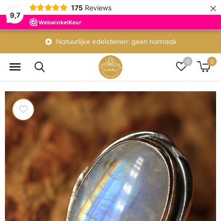
×
175
Reviews
9,7
n namaak
Eigen atelier: wij maken veel si
0
0