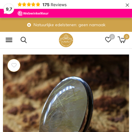
×
175
Reviews
9,7
Natuurlijke edelstenen: geen namaak
0
0