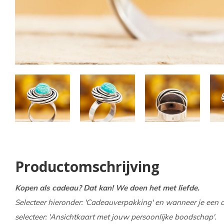
kun
u
tou
en
swi
geb
Productomschrijving
Kopen als cadeau? Dat kan! We doen het met liefde.
Selecteer hieronder: 'Cadeauverpakking' en wanneer je een a
selecteer: 'Ansichtkaart met jouw persoonlijke boodschap'.