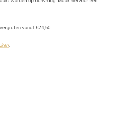
maakt worden op aanvraag. Maak hiervoor een
 vergroten vanaf €24,50.
ikken
.