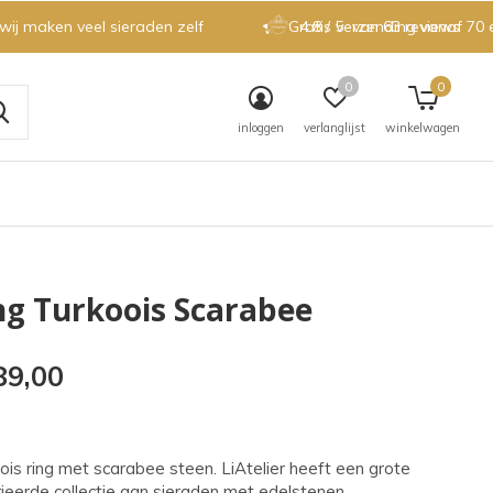
 wij maken veel sieraden zelf
Gratis verzending vanaf 70 
4.8 / 5
van 63 reviews
0
0
inloggen
verlanglijst
winkelwagen
ng Turkoois Scarabee
89,00
ois ring met scarabee steen. LiAtelier heeft een grote
ieerde collectie aan sieraden met edelstenen.