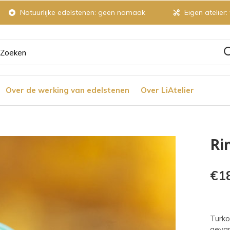
Natuurlijke edelstenen: geen namaak
Eigen atelier:
ruik
Over de werking van edelstenen
Over LiAtelier
tjes
Ri
r
€1
chikbaar
ultaat
Turko
gevar