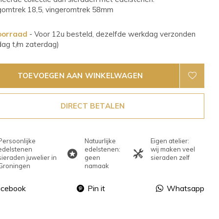
gomtrek 18,5, vingeromtrek 58mm
oorraad
- Voor 12u besteld, dezelfde werkdag verzonden
dag t/m zaterdag)
TOEVOEGEN AAN WINKELWAGEN
DIRECT BETALEN
Persoonlijke
Natuurlijke
Eigen atelier:
edelstenen
edelstenen:
wij maken veel
sieraden juwelier in
geen
sieraden zelf
Groningen
namaak
acebook
Pin it
Whatsapp