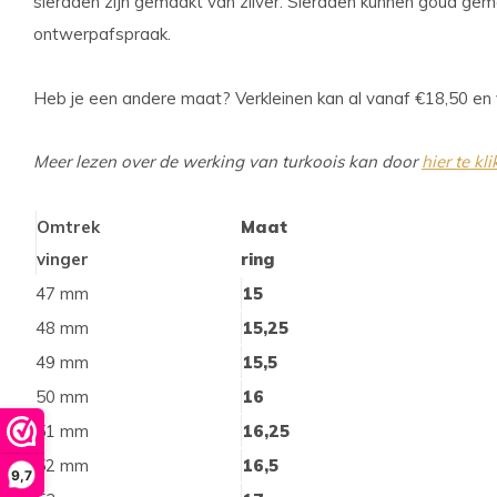
sieraden zijn gemaakt van zilver. Sieraden kunnen goud ge
ontwerpafspraak.
Heb je een andere maat? Verkleinen kan al vanaf €18,50 en
Meer lezen over de werking van turkoois kan door
hier te kl
Omtrek
Maat
vinger
ring
47 mm
15
48 mm
15,25
49 mm
15,5
50 mm
16
51 mm
16,25
52 mm
16,5
9,7