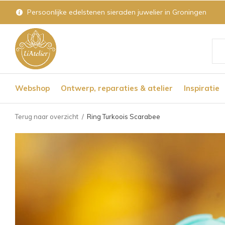
Persoonlijke edelstenen sieraden juwelier in Groningen
Geb
de
Webshop
Ontwerp, reparaties & atelier
Inspiratie
pijl
op
Terug naar overzicht
Ring Turkoois Scarabee
en
nee
om
een
bes
res
te