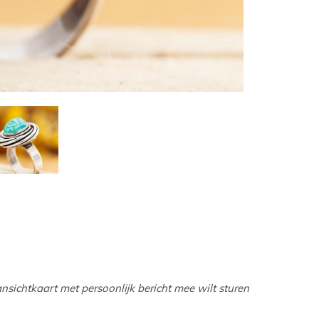
t
ch-
petekens
ruiken.
nsichtkaart met persoonlijk bericht mee wilt sturen