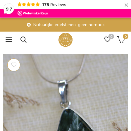
×
175
Reviews
9,7
Natuurlijke edelstenen: geen namaak
0
0