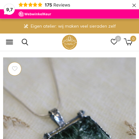
×
175
Reviews
9,7
Eigen atelier: wij maken veel sieraden zelf
0
0