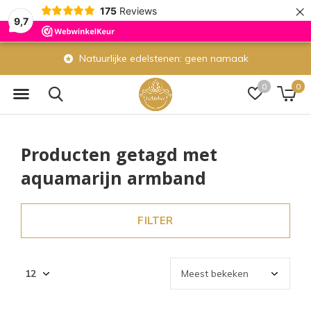
×
175
Reviews
9,7
Natuurlijke edelstenen: geen namaak
0
0
Producten getagd met
aquamarijn armband
FILTER