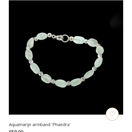
Aquamarijn armband 'Phaedra'
€59,00