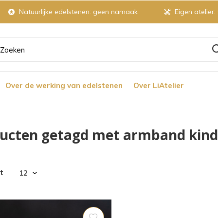
Natuurlijke edelstenen: geen namaak
Eigen atelier:
ruik
Over de werking van edelstenen
Over LiAtelier
tjes
ucten getagd met armband kind
r
t
chikbaar
ultaat