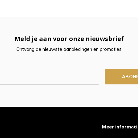
t
ch-
Meld je aan voor onze nieuwsbrief
petekens
Ontvang de nieuwste aanbiedingen en promoties
ruiken.
ABON
Meer informati