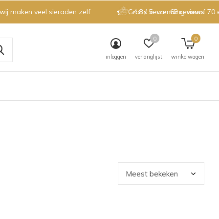
 wij maken veel sieraden zelf
Gratis verzending vanaf 70 
4.8 / 5
van 63 reviews
0
0
inloggen
verlanglijst
winkelwagen