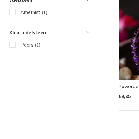
sel
Amethist
(1)
Dru
op
Ent
Kleur edelsteen
om
Paars
(1)
naa
het
ges
zoe
te
Powerbea
gaa
€9,95
Als
u
me
aan
wer