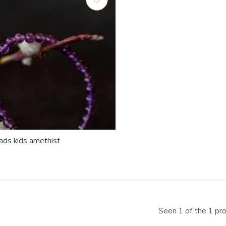
ecteren.
k
er
r
electeerde
kresultaat
ds kids amethist
n.
t
Seen 1 of the 1 pr
raaktoetsen
kt,