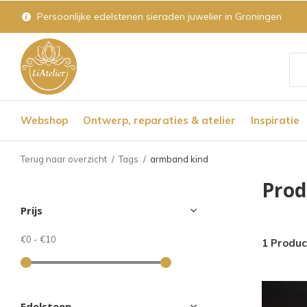
Persoonlijke edelstenen sieraden juwelier in Groningen
Geb
de
Webshop
Ontwerp, reparaties & atelier
Inspiratie
pijl
op
Terug naar overzicht
Tags
armband kind
en
Prod
nee
Prijs
om
een
€0
-
€10
1 Produc
bes
res
te
Edelsteen