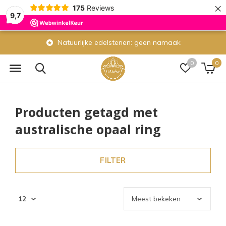
×
175
Reviews
9,7
Natuurlijke edelstenen: geen namaak
0
0
Producten getagd met
australische opaal ring
FILTER