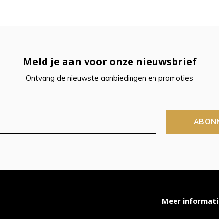
t
ch-
Meld je aan voor onze nieuwsbrief
petekens
Ontvang de nieuwste aanbiedingen en promoties
ruiken.
ABON
Meer informati