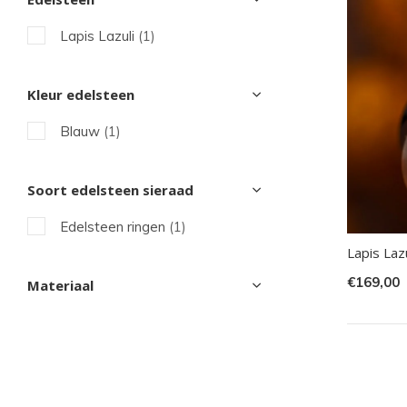
sel
Lapis Lazuli
(1)
Dru
op
Ent
Kleur edelsteen
om
Blauw
(1)
naa
het
Soort edelsteen sieraad
ges
zoe
Edelsteen ringen
(1)
te
Lapis Laz
gaa
€169,00
Materiaal
Als
u
me
aan
wer