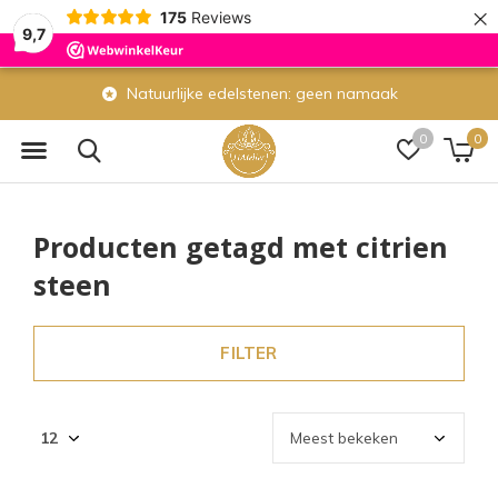
×
175
Reviews
9,7
Natuurlijke edelstenen: geen namaak
0
0
Producten getagd met citrien
steen
FILTER