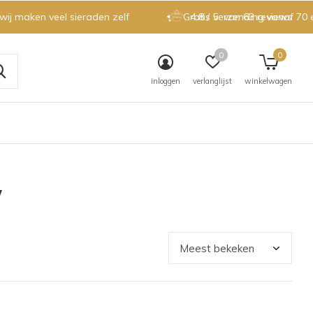
 wij maken veel sieraden zelf
Gratis verzending vanaf 70 
4.8 / 5
van 63 reviews
0
0
inloggen
verlanglijst
winkelwagen
y