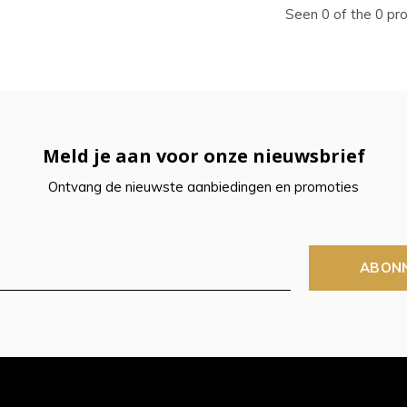
ecteren.
Seen 0 of the 0 pr
k
er
r
Meld je aan voor onze nieuwsbrief
Ontvang de nieuwste aanbiedingen en promoties
electeerde
kresultaat
ABON
n.
t
raaktoetsen
kt,