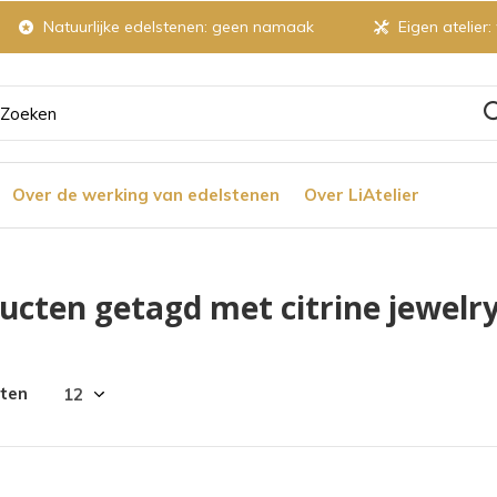
Natuurlijke edelstenen: geen namaak
Eigen atelier:
ruik
Over de werking van edelstenen
Over LiAtelier
tjes
ucten getagd met citrine jewelr
r
cten
chikbaar
ultaat