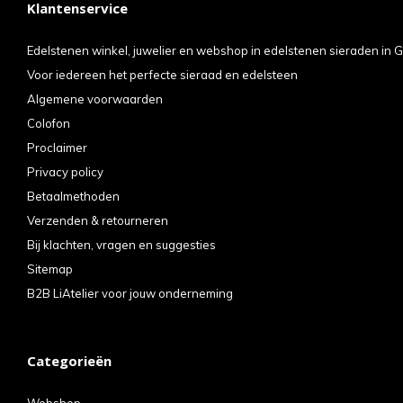
Klantenservice
kun
u
Edelstenen winkel, juwelier en webshop in edelstenen sieraden in G
Voor iedereen het perfecte sieraad en edelsteen
tou
Algemene voorwaarden
en
Colofon
swi
Proclaimer
geb
Privacy policy
Betaalmethoden
Verzenden & retourneren
Bij klachten, vragen en suggesties
Sitemap
B2B LiAtelier voor jouw onderneming
Categorieën