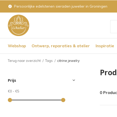
Persoonlijke edelstenen sieraden juwelier in Groningen
Geb
de
Webshop
Ontwerp, reparaties & atelier
Inspiratie
pijl
op
Terug naar overzicht
Tags
citrine jewelry
en
Prod
nee
Prijs
om
een
€0
-
€5
0 Produ
bes
res
te