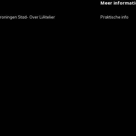
Meer informati
t
roningen Stad- Over LiAtelier
Praktische info
ch-
petekens
ruiken.