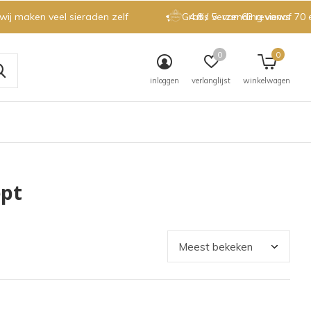
 wij maken veel sieraden zelf
Gratis verzending vanaf 70 
4.8 / 5
van 63 reviews
0
0
inloggen
verlanglijst
winkelwagen
ept