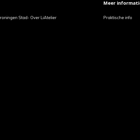
Meer informati
t
roningen Stad- Over LiAtelier
Praktische info
ch-
petekens
ruiken.