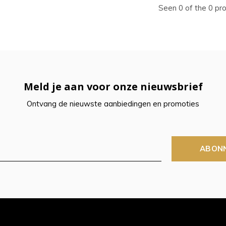
ecteren.
Seen 0 of the 0 pr
k
er
r
Meld je aan voor onze nieuwsbrief
Ontvang de nieuwste aanbiedingen en promoties
electeerde
kresultaat
ABON
n.
t
raaktoetsen
kt,