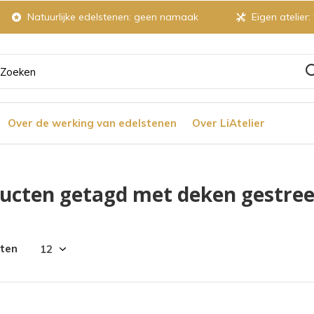
Natuurlijke edelstenen: geen namaak
Eigen atelier:
ruik
Over de werking van edelstenen
Over LiAtelier
tjes
ucten getagd met deken gestre
r
cten
chikbaar
ultaat