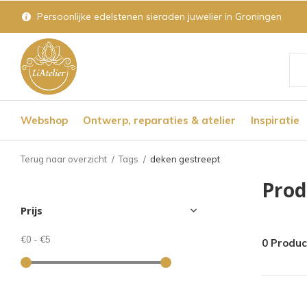
Persoonlijke edelstenen sieraden juwelier in Groningen
Geb
de
Webshop
Ontwerp, reparaties & atelier
Inspiratie
pijl
op
Terug naar overzicht
Tags
deken gestreept
en
Prod
nee
Prijs
om
een
€0
-
€5
0 Produ
bes
res
te