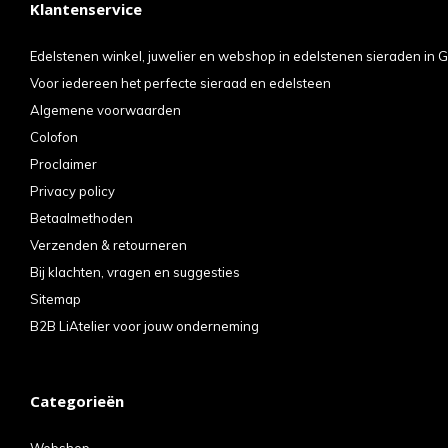
Klantenservice
kun
u
Edelstenen winkel, juwelier en webshop in edelstenen sieraden in G
Voor iedereen het perfecte sieraad en edelsteen
tou
Algemene voorwaarden
en
Colofon
swi
Proclaimer
geb
Privacy policy
Betaalmethoden
Verzenden & retourneren
Bij klachten, vragen en suggesties
Sitemap
B2B LiAtelier voor jouw onderneming
Categorieën