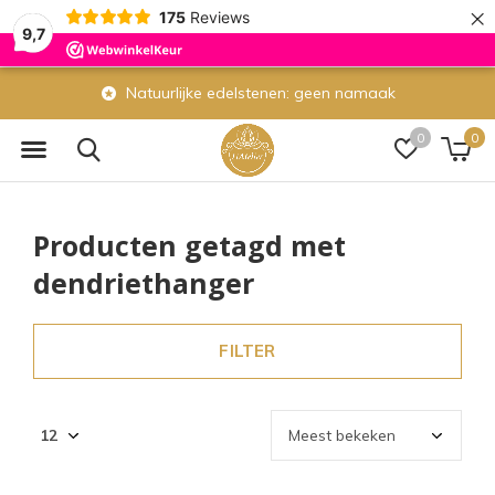
×
175
Reviews
9,7
Natuurlijke edelstenen: geen namaak
0
0
Producten getagd met
dendriethanger
FILTER